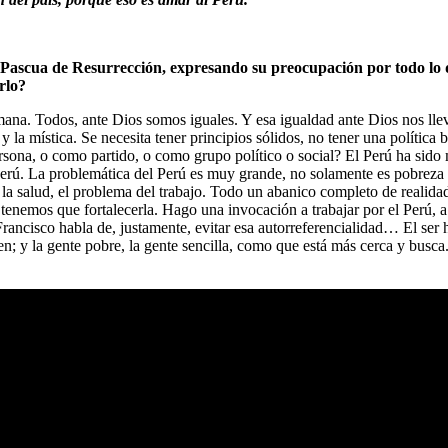
Pascua de Resurrección, expresando su preocupación por todo lo qu
erlo?
mana. Todos, ante Dios somos iguales. Y esa igualdad ante Dios nos lle
a y la mística. Se necesita tener principios sólidos, no tener una política
na, o como partido, o como grupo político o social? El Perú ha sido 
erú. La problemática del Perú es muy grande, no solamente es pobreza crí
e la salud, el problema del trabajo. Todo un abanico completo de reali
emos que fortalecerla. Hago una invocación a trabajar por el Perú, a a
rancisco habla de, justamente, evitar esa autorreferencialidad… El ser
cen; y la gente pobre, la gente sencilla, como que está más cerca y busc