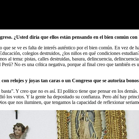
ngreso. ¿Usted diría que ellos están pensando en el bien común con
o que se ve es falta de interés auténtico por el bien común. En vez de ha
Educación, colegios destruidos, ¿los niños en qué condiciones estudia
s al tema: pistas, calles destruidas, basura, delincuencia, delincuencia
erú? No es una crítica negativa, porque al final creo que también es u
con relojes y joyas tan caras o un Congreso que se autoriza bono
asta”. Y creo que no es así. El político tiene que pensar en los demás.
dió los votos. Y la gente ha depositado su confianza. Pero ahí hay prin
ios que nos iluminen, que tengamos la capacidad de reflexionar seriam