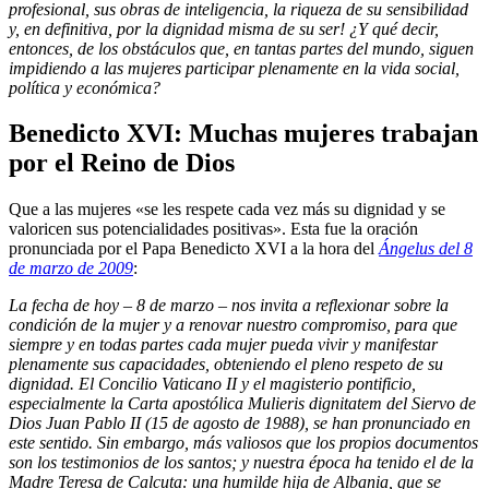
profesional, sus obras de inteligencia, la riqueza de su sensibilidad
y, en definitiva, por la dignidad misma de su ser! ¿Y qué decir,
entonces, de los obstáculos que, en tantas partes del mundo, siguen
impidiendo a las mujeres participar plenamente en la vida social,
política y económica?
Benedicto XVI: Muchas mujeres trabajan
por el Reino de Dios
Que a las mujeres «se les respete cada vez más su dignidad y se
valoricen sus potencialidades positivas». Esta fue la oración
pronunciada por el Papa Benedicto XVI a la hora del
Ángelus del 8
de marzo de 2009
:
La fecha de hoy – 8 de marzo – nos invita a reflexionar sobre la
condición de la mujer y a renovar nuestro compromiso, para que
siempre y en todas partes cada mujer pueda vivir y manifestar
plenamente sus capacidades, obteniendo el pleno respeto de su
dignidad. El Concilio Vaticano II y el magisterio pontificio,
especialmente la Carta apostólica Mulieris dignitatem del Siervo de
Dios Juan Pablo II (15 de agosto de 1988), se han pronunciado en
este sentido. Sin embargo, más valiosos que los propios documentos
son los testimonios de los santos; y nuestra época ha tenido el de la
Madre Teresa de Calcuta: una humilde hija de Albania, que se