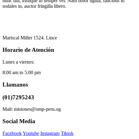
nunc dui, tristique in semper vel. Nam dolor ligula, faucibus id
sodales in, auctor fringilla libero.
Mariscal Miller 1524. Lince
Horario de Atención
Lunes a viernes:
8:00 am to 5:00 pm
Llamanos
(01)7295243
Mail: misiones@omp-peru.og
Social Media
Facebook
Youtube
Instagram
Tiktok