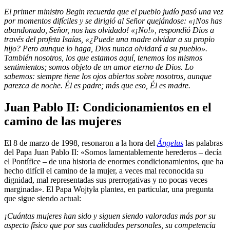
El primer ministro Begin recuerda que el pueblo judío pasó una vez
por momentos difíciles y se dirigió al Señor quejándose: «¡Nos has
abandonado, Señor, nos has olvidado! «¡No!», respondió Dios a
través del profeta Isaías, «¿Puede una madre olvidar a su propio
hijo? Pero aunque lo haga, Dios nunca olvidará a su pueblo».
También nosotros, los que estamos aquí, tenemos los mismos
sentimientos; somos objeto de un amor eterno de Dios. Lo
sabemos: siempre tiene los ojos abiertos sobre nosotros, aunque
parezca de noche. Él es padre; más que eso, Él es madre.
Juan Pablo II: Condicionamientos en el
camino de las mujeres
El 8 de marzo de 1998, resonaron a la hora del
Ángelus
las palabras
del Papa Juan Pablo II: «Somos lamentablemente herederos – decía
el Pontífice – de una historia de enormes condicionamientos, que ha
hecho difícil el camino de la mujer, a veces mal reconocida su
dignidad, mal representadas sus prerrogativas y no pocas veces
marginada». El Papa Wojtyła plantea, en particular, una pregunta
que sigue siendo actual:
¡Cuántas mujeres han sido y siguen siendo valoradas más por su
aspecto físico que por sus cualidades personales, su competencia