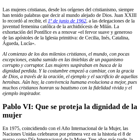
Las mujeres cristianas, desde los orígenes del cristianismo, siempre
han tenido palabras que decir al mundo alejado de Dios. Juan XXIII
lo recordó al recibir, el
1º de junio de 1962
, a las delegaciones de la
juventud femenina católica de la archidiócesis de Milán. La
exhortación del Pontífice es a renovar «el fervor suave y generoso
de las apóstoles de la Iglesia primitiva: de Cecilia, Inés, Catalina,
Águeda, Lucía».
Al comienzo de los dos milenios cristianos, el mundo, con pocas
excepciones, estaba sumido en las tinieblas de un paganismo
corrupto y corruptor. Las mujeres suspiraban en busca de la
dignidad perdida. Y la costumbre empezó a cambiar, con la gracia
de Dios, a través de la oración, el ejemplo y el sacrificio de aquellas
heroínas. Aún hoy, la convivencia humana evoluciona a mejor, pues
muchos cristianos honran su bautismo con la fidelidad vivida y el
ejemplo inspirador.
Pablo VI: Que se proteja la dignidad de la
mujer
En 1975, coincidiendo con el Año Internacional de la Mujer, las
Naciones Unidas celebraron por primera vez en la historia el 8 de
marzo como Día Internacional de la Mujer. Tres años más tarde, la