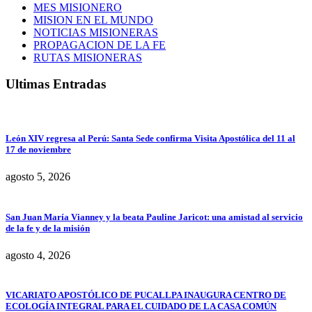
MES MISIONERO
MISION EN EL MUNDO
NOTICIAS MISIONERAS
PROPAGACION DE LA FE
RUTAS MISIONERAS
Ultimas Entradas
León XIV regresa al Perú: Santa Sede confirma Visita Apostólica del 11 al
17 de noviembre
agosto 5, 2026
San Juan María Vianney y la beata Pauline Jaricot: una amistad al servicio
de la fe y de la misión
agosto 4, 2026
VICARIATO APOSTÓLICO DE PUCALLPA INAUGURA CENTRO DE
ECOLOGÍA INTEGRAL PARA EL CUIDADO DE LA CASA COMÚN