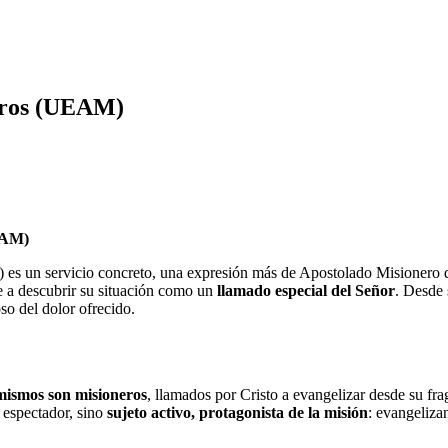
eros (UEAM)
AM)
 un servicio concreto, una expresión más de Apostolado Misionero que 
te a descubrir su situación como un
llamado especial del Señor
. Desde 
oso del dolor ofrecido.
 mismos son misioneros
, llamados por Cristo a evangelizar desde su frag
n espectador, sino
sujeto activo, protagonista de la misión
: evangeliza