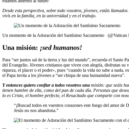
estamos abiertos al futuro”
Desde esta perspectiva, sobre todo vosotros, jóvenes, estáis llamados
vivís en la familia, en la universidad y en el trabajo.
Un momento de la Adoración del Santísimo Sacramento (@Vatican 
Una misión:
¡sed humanos!
Para “ser juntos sal de la tierra y luz del mundo”, recuerda el Santo 
del Evangelio. Jóvenes cristianos que viven con alegría, disfrutan su v
riqueza, el placer o el poder», pues “cuando la vida no sabe a nada, es
el Papa invita a los jóvenes a “ser chispa de una humanidad nueva”.
Y entonces quiero confiar a todos vosotros una
misión: que seáis hu
tienen hambre de ella, como del pan de cada día. Personas que dese
lo es Cristo, el hombre perfecto, el Resucitado que comparte con noso
“¡Buscad todos en vuestros corazones este fuego del amor de Dio
Jesús no nos abandona.”