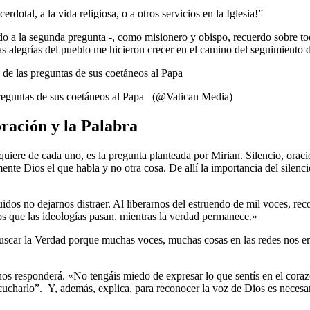
dotal, a la vida religiosa, o a otros servicios en la Iglesia!”
o a la segunda pregunta -, como misionero y obispo, recuerdo sobre tod
as alegrías del pueblo me hicieron crecer en el camino del seguimiento 
 preguntas de sus coetáneos al Papa (@Vatican Media)
oración y la Palabra
re de cada uno, es la pregunta planteada por Mirian. Silencio, oración
amente Dios el que habla y no otra cosa. De allí la importancia del sil
idos no dejarnos distraer. Al liberarnos del estruendo de mil voces, r
os que las ideologías pasan, mientras la verdad permanece.»
uscar la Verdad porque muchas voces, muchas cosas en las redes nos e
 responderá. «No tengáis miedo de expresar lo que sentís en el corazón
cucharlo”. Y, además, explica, para reconocer la voz de Dios es necesa