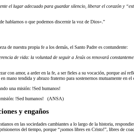
nte el lugar adecuado para guardar silencio, liberar el corazón y “e
ede hablarnos o que podemos discernir la voz de Dios».”
za de nuestra propia fe a los demás, el Santo Padre es contundente:
rencia de vida: la voluntad de seguir a Jesús os renovará constanteme
zar con amor, a arder en la fe, a ser fieles a su vocación, porque así ref
s en mano tendida y abrazo fraterno para sostenernos mutuamente en el
na misión: !Sed humanos! (ANSA)
ciones y engaños
stianos en las sociedades cambiantes a lo largo de la historia, respon
risioneros del tiempo, porque “¡somos libres en Cristo!”, libres de co