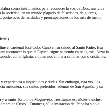
la Palabra como instrumentos para reconocer la voz de Dios; una vida
 a la sociedad, en un mundo plagado de falsedades, de guerras,
es, portavoces de las dudas y preocupaciones de los más de medio
Media)
 define el cardenal José Cobo Cano en su saludo al Santo Padre. Esa
ra reconocer lo que el Espíritu sigue haciendo en su Iglesia. Alzar la
esponder como Iglesia, a quien nos anima a caminar como cristianos.
 y experiencia a inquietudes y dudas. Sin embargo, esta vez, los
cia misionera: sus santos preferidos, además de San Agustín, y su
 y a santo Toribio de Mogrovejo. Tres santos españoles e incluso
ombre de Cristo”. Entonces, sí, la invitación del Papa ha sido a