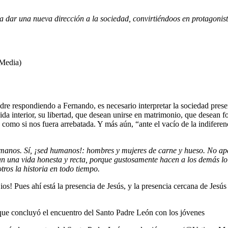
 a dar una nueva dirección a la sociedad, convirtiéndoos en protagonist
Media)
Padre respondiendo a Fernando, es necesario interpretar la sociedad pres
ida interior, su libertad, que desean unirse en matrimonio, que desean fo
 como si nos fuera arrebatada. Y más aún, “ante el vacío de la indiferen
manos. Sí, ¡sed humanos!: hombres y mujeres de carne y hueso. No apari
an una vida honesta y recta, porque gustosamente hacen a los demás l
tros la historia en todo tiempo.
s! Pues ahí está la presencia de Jesús, y la presencia cercana de Jesú