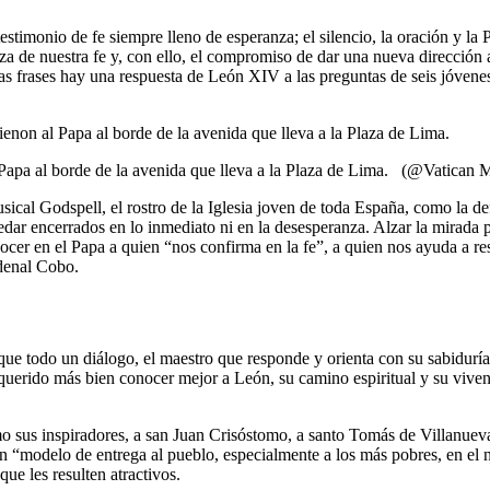
 testimonio de fe siempre lleno de esperanza; el silencio, la oración y 
za de nuestra fe y, con ello, el compromiso de dar una nueva dirección
tas frases hay una respuesta de León XIV a las preguntas de seis jóven
 Papa al borde de la avenida que lleva a la Plaza de Lima. (@Vatican 
 musical Godspell, el rostro de la Iglesia joven de toda España, como la
dar encerrados en lo inmediato ni en la desesperanza. Alzar la mirada pa
nocer en el Papa a quien “nos confirma en la fe”, a quien nos ayuda a r
rdenal Cobo.
que todo un diálogo, el maestro que responde y orienta con su sabiduría
querido más bien conocer mejor a León, su camino espiritual y su viven
o sus inspiradores, a san Juan Crisóstomo, a santo Tomás de Villanueva
n “modelo de entrega al pueblo, especialmente a los más pobres, en el n
ue les resulten atractivos.