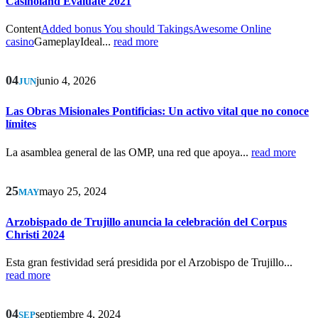
Casinoland Evaluate 2021
Content
Added bonus You should Takings
Awesome Online
casino
GameplayIdeal...
read more
04
junio 4, 2026
JUN
Las Obras Misionales Pontificias: Un activo vital que no conoce
límites
La asamblea general de las OMP, una red que apoya...
read more
25
mayo 25, 2024
MAY
Arzobispado de Trujillo anuncia la celebración del Corpus
Christi 2024
Esta gran festividad será presidida por el Arzobispo de Trujillo...
read more
04
septiembre 4, 2024
SEP