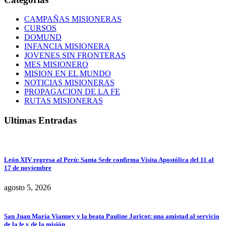
CAMPAÑAS MISIONERAS
CURSOS
DOMUND
INFANCIA MISIONERA
JOVENES SIN FRONTERAS
MES MISIONERO
MISION EN EL MUNDO
NOTICIAS MISIONERAS
PROPAGACION DE LA FE
RUTAS MISIONERAS
Ultimas Entradas
León XIV regresa al Perú: Santa Sede confirma Visita Apostólica del 11 al
17 de noviembre
agosto 5, 2026
San Juan María Vianney y la beata Pauline Jaricot: una amistad al servicio
de la fe y de la misión