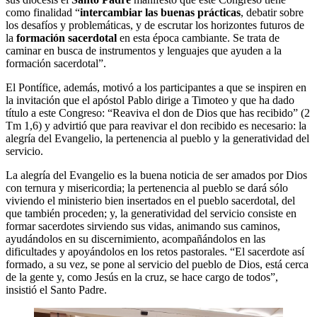
como finalidad “
intercambiar las buenas prácticas
, debatir sobre
los desafíos y problemáticas, y de escrutar los horizontes futuros de
la
formación sacerdotal
en esta época cambiante. Se trata de
caminar en busca de instrumentos y lenguajes que ayuden a la
formación sacerdotal”.
El Pontífice, además, motivó a los participantes a que se inspiren en
la invitación que el apóstol Pablo dirige a Timoteo y que ha dado
título a este Congreso: “Reaviva el don de Dios que has recibido” (2
Tm 1,6) y advirtió que para reavivar el don recibido es necesario: la
alegría del Evangelio, la pertenencia al pueblo y la generatividad del
servicio.
La alegría del Evangelio es la buena noticia de ser amados por Dios
con ternura y misericordia; la pertenencia al pueblo se dará sólo
viviendo el ministerio bien insertados en el pueblo sacerdotal, del
que también proceden; y, la generatividad del servicio consiste en
formar sacerdotes sirviendo sus vidas, animando sus caminos,
ayudándolos en su discernimiento, acompañándolos en las
dificultades y apoyándolos en los retos pastorales. “El sacerdote así
formado, a su vez, se pone al servicio del pueblo de Dios, está cerca
de la gente y, como Jesús en la cruz, se hace cargo de todos”,
insistió el Santo Padre.