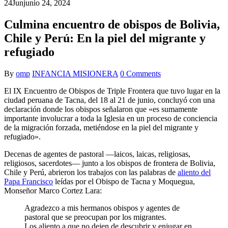
24
Jun
junio 24, 2024
Culmina encuentro de obispos de Bolivia,
Chile y Perú: En la piel del migrante y
refugiado
By
omp
INFANCIA MISIONERA
0 Comments
El IX Encuentro de Obispos de Triple Frontera que tuvo lugar en la
ciudad peruana de Tacna, del 18 al 21 de junio, concluyó con una
declaración donde los obispos señalaron que «es sumamente
importante involucrar a toda la Iglesia en un proceso de conciencia
de la migración forzada, metiéndose en la piel del migrante y
refugiado».
Decenas de agentes de pastoral —laicos, laicas, religiosas,
religiosos, sacerdotes— junto a los obispos de frontera de Bolivia,
Chile y Perú, abrieron los trabajos con las palabras de
aliento del
Papa Francisco
leídas por el Obispo de Tacna y Moquegua,
Monseñor Marco Cortez Lara:
Agradezco a mis hermanos obispos y agentes de
pastoral que se preocupan por los migrantes.
Los aliento a que no dejen de descubrir y enjugar en