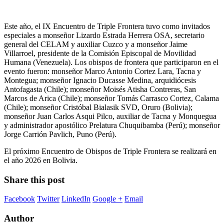
Este año, el IX Encuentro de Triple Frontera tuvo como invitados
especiales a monseñor Lizardo Estrada Herrera OSA, secretario
general del CELAM y auxiliar Cuzco y a monseñor Jaime
Villarroel, presidente de la Comisión Episcopal de Movilidad
Humana (Venezuela). Los obispos de frontera que participaron en el
evento fueron: monseñor Marco Antonio Cortez Lara, Tacna y
Montegua; monseñor Ignacio Ducasse Medina, arquidiócesis
Antofagasta (Chile); monseñor Moisés Atisha Contreras, San
Marcos de Arica (Chile); monseñor Tomás Carrasco Cortez, Calama
(Chile); monseñor Cristóbal Bialasik SVD, Oruro (Bolivia);
monseñor Juan Carlos Asqui Pilco, auxiliar de Tacna y Monquegua
y administrador apostólico Prelatura Chuquibamba (Perú); monseñor
Jorge Carrión Pavlich, Puno (Perú).
El próximo Encuentro de Obispos de Triple Frontera se realizará en
el año 2026 en Bolivia.
Share this post
Facebook
Twitter
LinkedIn
Google +
Email
Author