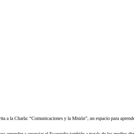
a a la Charla: “Comunicaciones y la Misión”, un espacio para aprender
ra aprender a anunciar el Evangelio también a través de los medios digi