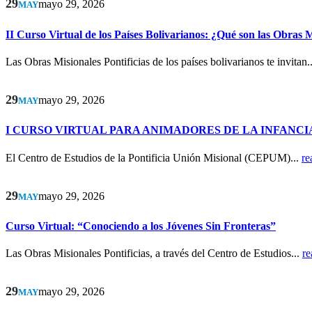
29
mayo 29, 2026
MAY
II Curso Virtual de los Países Bolivarianos: ¿Qué son las Obras M
Las Obras Misionales Pontificias de los países bolivarianos te invitan.
29
mayo 29, 2026
MAY
I CURSO VIRTUAL PARA ANIMADORES DE LA INFANCI
El Centro de Estudios de la Pontificia Unión Misional (CEPUM)...
re
29
mayo 29, 2026
MAY
Curso Virtual: “Conociendo a los Jóvenes Sin Fronteras”
Las Obras Misionales Pontificias, a través del Centro de Estudios...
re
29
mayo 29, 2026
MAY