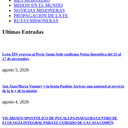
MES MISIONERO
MISION EN EL MUNDO
NOTICIAS MISIONERAS
PROPAGACION DE LA FE
RUTAS MISIONERAS
Ultimas Entradas
León XIV regresa al Perú: Santa Sede confirma Visita Apostólica del 11 al
17 de noviembre
agosto 5, 2026
San Juan María Vianney y la beata Pauline Jaricot: una amistad al servicio
de la fe y de la misión
agosto 4, 2026
VICARIATO APOSTÓLICO DE PUCALLPA INAUGURA CENTRO DE
ECOLOGÍA INTEGRAL PARA EL CUIDADO DE LA CASA COMÚN