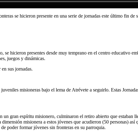
ronteras se hicieron presente en una serie de jornadas este último fin 
ho, se hicieron presentes desde muy temprano en el centro educativo e
nes, juegos y dinámicas.
 en sus jornadas.
juveniles misioneras bajo el lema de Atrévete a seguirlo. Estas Jornad
 un gran espíritu misionero, culminaron el retiro abierto que estaban l
la dimensión misionera a estos jóvenes que acudieron (50 personas) así q
 de poder formar jóvenes sin fronteras en su parroquia.