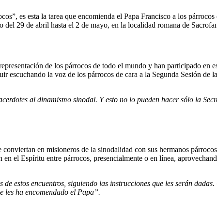
cos”, es esta la tarea que encomienda el Papa Francisco a los párrocos
o del 29 de abril hasta el 2 de mayo, en la localidad romana de Sacrofa
 representación de los párrocos de todo el mundo y han participado en e
guir escuchando la voz de los párrocos de cara a la Segunda Sesión de
dotes al dinamismo sinodal. Y esto no lo pueden hacer sólo la Secre
se conviertan en misioneros de la sinodalidad con sus hermanos párrocos
en el Espíritu entre párrocos, presencialmente o en línea, aprovechan
os de estos encuentros, siguiendo las instrucciones que les serán dada
que les ha encomendado el Papa”.