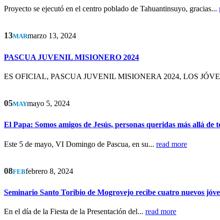
Proyecto se ejecutó en el centro poblado de Tahuantinsuyo, gracias...
13
marzo 13, 2024
MAR
PASCUA JUVENIL MISIONERO 2024
ES OFICIAL, PASCUA JUVENIL MISIONERA 2024, LOS JÓV
05
mayo 5, 2024
MAY
El Papa: Somos amigos de Jesús, personas queridas más allá de 
Este 5 de mayo, VI Domingo de Pascua, en su...
read more
08
febrero 8, 2024
FEB
Seminario Santo Toribio de Mogrovejo recibe cuatro nuevos jóve
En el día de la Fiesta de la Presentación del...
read more