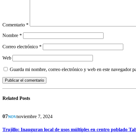
Comentario
*
Nombre
*
Correo electrónico
*
Web
Guarda mi nombre, correo electrónico y web en este navegador p
Related
Posts
07
noviembre 7, 2024
NOV
Trujillo: Inauguran local de usos múltiples en centro poblado T