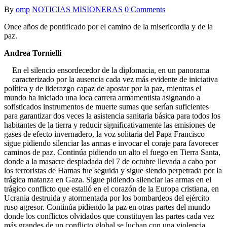
By
omp
NOTICIAS MISIONERAS
0 Comments
Once años de pontificado por el camino de la misericordia y de la
paz.
Andrea Tornielli
En el silencio ensordecedor de la diplomacia, en un panorama
caracterizado por la ausencia cada vez más evidente de iniciativa
política y de liderazgo capaz de apostar por la paz, mientras el
mundo ha iniciado una loca carrera armamentista asignando a
sofisticados instrumentos de muerte sumas que serían suficientes
para garantizar dos veces la asistencia sanitaria básica para todos los
habitantes de la tierra y reducir significativamente las emisiones de
gases de efecto invernadero, la voz solitaria del Papa Francisco
sigue pidiendo silenciar las armas e invocar el coraje para favorecer
caminos de paz. Continúa pidiendo un alto el fuego en Tierra Santa,
donde a la masacre despiadada del 7 de octubre llevada a cabo por
los terroristas de Hamas fue seguida y sigue siendo perpetrada por la
trágica matanza en Gaza. Sigue pidiendo silenciar las armas en el
trágico conflicto que estalló en el corazón de la Europa cristiana, en
Ucrania destruida y atormentada por los bombardeos del ejército
ruso agresor. Continúa pidiendo la paz en otras partes del mundo
donde los conflictos olvidados que constituyen las partes cada vez
más grandes de un conflicto global se luchan con una violencia