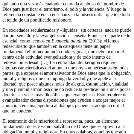
quitando una vez más cualquier coartada al abuso del nombre de
Dios para justificar el terrorismo, el odio y la violencia. Y luego la
referencia constante en su enseñanza a la misericordia, que teje todo
el tejido de un pontificado misionero.
En sociedades secularizadas y «líquidas» sin certezas, nada se puede
dar por sentado y la evangelización – enseña Francisco – parte de lo
esencial, como leemos en
Evangelii gaudium
(2013): «Hemos
redescubierto que también en la catequesis tiene un papel
fundamental el primer anuncio o «kerygma», que debe ocupar el
centro de la actividad evangelizadora y de todo intento de
renovación eclesial. […] La centralidad del kerigma requiere
algunas características del anuncio que hoy son necesarias en todas
partes: que exprese el amor salvador de Dios antes que la obligación
moral y religiosa, que no imponga la verdad y que apele a la
libertad, que posee algunas notas de alegría, estimulación, vitalidad
y una plenitud armoniosa que no reduce la predicación a unas pocas
doctrinas a veces más filosóficas que evangélicas. Esto requiere del
evangelizador ciertas disposiciones que ayuden a acoger mejor el
anuncio: cercanía, apertura al diálogo, paciencia, acogida cordial
que no condene”.
El testimonio de la misericordia representa, pues, un elemento
fundamental de este «amor salvífico de Dios» que es «previo a la
obligación moral y religiosa». En otras palabras, aquellos que aún