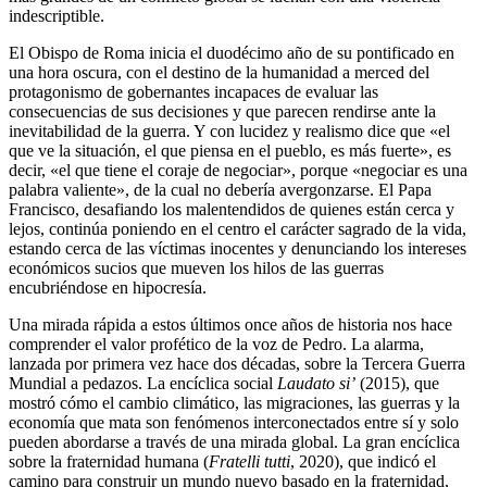
indescriptible.
El Obispo de Roma inicia el duodécimo año de su pontificado en
una hora oscura, con el destino de la humanidad a merced del
protagonismo de gobernantes incapaces de evaluar las
consecuencias de sus decisiones y que parecen rendirse ante la
inevitabilidad de la guerra. Y con lucidez y realismo dice que «el
que ve la situación, el que piensa en el pueblo, es más fuerte», es
decir, «el que tiene el coraje de negociar», porque «negociar es una
palabra valiente», de la cual no debería avergonzarse. El Papa
Francisco, desafiando los malentendidos de quienes están cerca y
lejos, continúa poniendo en el centro el carácter sagrado de la vida,
estando cerca de las víctimas inocentes y denunciando los intereses
económicos sucios que mueven los hilos de las guerras
encubriéndose en hipocresía.
Una mirada rápida a estos últimos once años de historia nos hace
comprender el valor profético de la voz de Pedro. La alarma,
lanzada por primera vez hace dos décadas, sobre la Tercera Guerra
Mundial a pedazos. La encíclica social
Laudato si’
(2015), que
mostró cómo el cambio climático, las migraciones, las guerras y la
economía que mata son fenómenos interconectados entre sí y solo
pueden abordarse a través de una mirada global. La gran encíclica
sobre la fraternidad humana (
Fratelli tutti
, 2020), que indicó el
camino para construir un mundo nuevo basado en la fraternidad,