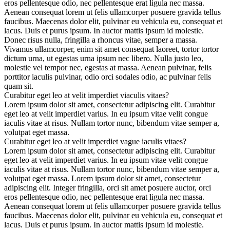
eros pellentesque odio, nec pellentesque erat ligula nec massa.
Aenean consequat lorem ut felis ullamcorper posuere gravida tellus
faucibus. Maecenas dolor elit, pulvinar eu vehicula eu, consequat et
lacus. Duis et purus ipsum. In auctor mattis ipsum id molestie.
Donec risus nulla, fringilla a rhoncus vitae, semper a massa.
Vivamus ullamcorper, enim sit amet consequat laoreet, tortor tortor
dictum urna, ut egestas urna ipsum nec libero. Nulla justo leo,
molestie vel tempor nec, egestas at massa. Aenean pulvinar, felis
porttitor iaculis pulvinar, odio orci sodales odio, ac pulvinar felis
quam sit.
Curabitur eget leo at velit imperdiet viaculis vitaes?
Lorem ipsum dolor sit amet, consectetur adipiscing elit. Curabitur
eget leo at velit imperdiet varius. In eu ipsum vitae velit congue
iaculis vitae at risus. Nullam tortor nunc, bibendum vitae semper a,
volutpat eget massa.
Curabitur eget leo at velit imperdiet vague iaculis vitaes?
Lorem ipsum dolor sit amet, consectetur adipiscing elit. Curabitur
eget leo at velit imperdiet varius. In eu ipsum vitae velit congue
iaculis vitae at risus. Nullam tortor nunc, bibendum vitae semper a,
volutpat eget massa. Lorem ipsum dolor sit amet, consectetur
adipiscing elit. Integer fringilla, orci sit amet posuere auctor, orci
eros pellentesque odio, nec pellentesque erat ligula nec massa.
Aenean consequat lorem ut felis ullamcorper posuere gravida tellus
faucibus. Maecenas dolor elit, pulvinar eu vehicula eu, consequat et
lacus. Duis et purus ipsum. In auctor mattis ipsum id molestie.