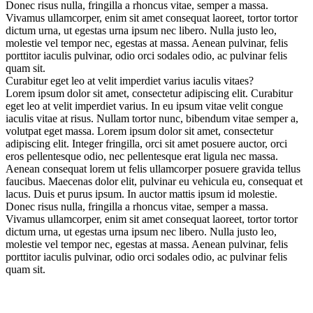
Donec risus nulla, fringilla a rhoncus vitae, semper a massa.
Vivamus ullamcorper, enim sit amet consequat laoreet, tortor tortor
dictum urna, ut egestas urna ipsum nec libero. Nulla justo leo,
molestie vel tempor nec, egestas at massa. Aenean pulvinar, felis
porttitor iaculis pulvinar, odio orci sodales odio, ac pulvinar felis
quam sit.
Curabitur eget leo at velit imperdiet varius iaculis vitaes?
Lorem ipsum dolor sit amet, consectetur adipiscing elit. Curabitur
eget leo at velit imperdiet varius. In eu ipsum vitae velit congue
iaculis vitae at risus. Nullam tortor nunc, bibendum vitae semper a,
volutpat eget massa. Lorem ipsum dolor sit amet, consectetur
adipiscing elit. Integer fringilla, orci sit amet posuere auctor, orci
eros pellentesque odio, nec pellentesque erat ligula nec massa.
Aenean consequat lorem ut felis ullamcorper posuere gravida tellus
faucibus. Maecenas dolor elit, pulvinar eu vehicula eu, consequat et
lacus. Duis et purus ipsum. In auctor mattis ipsum id molestie.
Donec risus nulla, fringilla a rhoncus vitae, semper a massa.
Vivamus ullamcorper, enim sit amet consequat laoreet, tortor tortor
dictum urna, ut egestas urna ipsum nec libero. Nulla justo leo,
molestie vel tempor nec, egestas at massa. Aenean pulvinar, felis
porttitor iaculis pulvinar, odio orci sodales odio, ac pulvinar felis
quam sit.