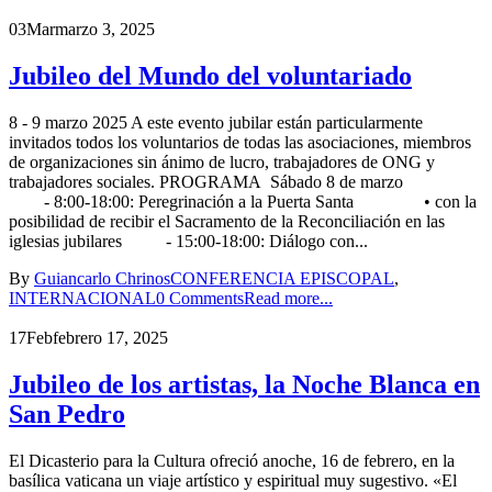
03
Mar
marzo 3, 2025
Jubileo del Mundo del voluntariado
8 - 9 marzo 2025 A este evento jubilar están particularmente
invitados todos los voluntarios de todas las asociaciones, miembros
de organizaciones sin ánimo de lucro, trabajadores de ONG y
trabajadores sociales. PROGRAMA Sábado 8 de marzo
- 8:00-18:00: Peregrinación a la Puerta Santa • con la
posibilidad de recibir el Sacramento de la Reconciliación en las
iglesias jubilares - 15:00-18:00: Diálogo con...
By
Guiancarlo Chrinos
CONFERENCIA EPISCOPAL
,
INTERNACIONAL
0 Comments
Read more...
17
Feb
febrero 17, 2025
Jubileo de los artistas, la Noche Blanca en
San Pedro
El Dicasterio para la Cultura ofreció anoche, 16 de febrero, en la
basílica vaticana un viaje artístico y espiritual muy sugestivo. «El