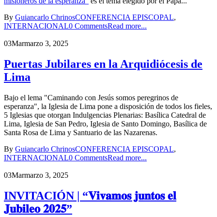
misioneros de la esperanza”
es el tema elegido por el Papa...
By
Guiancarlo Chrinos
CONFERENCIA EPISCOPAL
,
INTERNACIONAL
0 Comments
Read more...
03
Mar
marzo 3, 2025
Puertas Jubilares en la Arquidiócesis de
Lima
Bajo el lema "Caminando con Jesús somos peregrinos de
esperanza", la Iglesia de Lima pone a disposición de todos los fieles,
5 Iglesias que otorgan Indulgencias Plenarias: Basílica Catedral de
Lima, Iglesia de San Pedro, Iglesia de Santo Domingo, Basílica de
Santa Rosa de Lima y Santuario de las Nazarenas.
By
Guiancarlo Chrinos
CONFERENCIA EPISCOPAL
,
INTERNACIONAL
0 Comments
Read more...
03
Mar
marzo 3, 2025
INVITACIÓN | “𝐕𝐢𝐯𝐚𝐦𝐨𝐬 𝐣𝐮𝐧𝐭𝐨𝐬 𝐞𝐥
𝐉𝐮𝐛𝐢𝐥𝐞𝐨 𝟐𝟎𝟐𝟓”