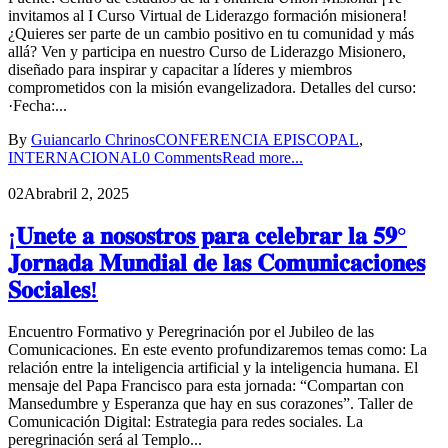
invitamos al I Curso Virtual de Liderazgo formación misionera!
¿Quieres ser parte de un cambio positivo en tu comunidad y más
allá? Ven y participa en nuestro Curso de Liderazgo Misionero,
diseñado para inspirar y capacitar a líderes y miembros
comprometidos con la misión evangelizadora. Detalles del curso:
·Fecha:...
By
Guiancarlo Chrinos
CONFERENCIA EPISCOPAL
,
INTERNACIONAL
0 Comments
Read more...
02
Abr
abril 2, 2025
¡𝐔𝐧𝐞𝐭𝐞 𝐚 𝐧𝐨𝐬𝐨𝐬𝐭𝐫𝐨𝐬 𝐩𝐚𝐫𝐚 𝐜𝐞𝐥𝐞𝐛𝐫𝐚𝐫 𝐥𝐚 𝟓𝟗°
𝐉𝐨𝐫𝐧𝐚𝐝𝐚 𝐌𝐮𝐧𝐝𝐢𝐚𝐥 𝐝𝐞 𝐥𝐚𝐬 𝐂𝐨𝐦𝐮𝐧𝐢𝐜𝐚𝐜𝐢𝐨𝐧𝐞𝐬
𝐒𝐨𝐜𝐢𝐚𝐥𝐞𝐬!
Encuentro Formativo y Peregrinación por el Jubileo de las
Comunicaciones. En este evento profundizaremos temas como: La
relación entre la inteligencia artificial y la inteligencia humana. El
mensaje del Papa Francisco para esta jornada: “Compartan con
Mansedumbre y Esperanza que hay en sus corazones”. Taller de
Comunicación Digital: Estrategia para redes sociales. La
peregrinación será al Templo...