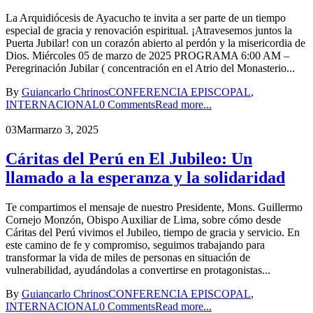
La Arquidiócesis de Ayacucho te invita a ser parte de un tiempo
especial de gracia y renovación espiritual. ¡Atravesemos juntos la
Puerta Jubilar! con un corazón abierto al perdón y la misericordia de
Dios. Miércoles 05 de marzo de 2025 PROGRAMA 6:00 AM –
Peregrinación Jubilar ( concentración en el Atrio del Monasterio...
By
Guiancarlo Chrinos
CONFERENCIA EPISCOPAL
,
INTERNACIONAL
0 Comments
Read more...
03
Mar
marzo 3, 2025
Cáritas del Perú en El Jubileo: Un
llamado a la esperanza y la solidaridad
Te compartimos el mensaje de nuestro Presidente, Mons. Guillermo
Cornejo Monzón, Obispo Auxiliar de Lima, sobre cómo desde
Cáritas del Perú vivimos el Jubileo, tiempo de gracia y servicio. En
este camino de fe y compromiso, seguimos trabajando para
transformar la vida de miles de personas en situación de
vulnerabilidad, ayudándolas a convertirse en protagonistas...
By
Guiancarlo Chrinos
CONFERENCIA EPISCOPAL
,
INTERNACIONAL
0 Comments
Read more...