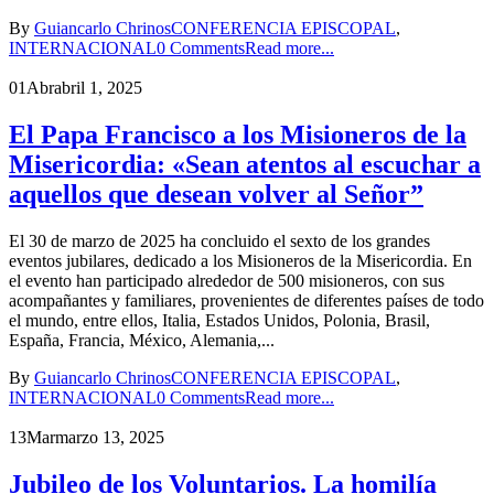
By
Guiancarlo Chrinos
CONFERENCIA EPISCOPAL
,
INTERNACIONAL
0 Comments
Read more...
01
Abr
abril 1, 2025
El Papa Francisco a los Misioneros de la
Misericordia: «Sean atentos al escuchar a
aquellos que desean volver al Señor”
El 30 de marzo de 2025 ha concluido el sexto de los grandes
eventos jubilares, dedicado a los Misioneros de la Misericordia. En
el evento han participado alrededor de 500 misioneros, con sus
acompañantes y familiares, provenientes de diferentes países de todo
el mundo, entre ellos, Italia, Estados Unidos, Polonia, Brasil,
España, Francia, México, Alemania,...
By
Guiancarlo Chrinos
CONFERENCIA EPISCOPAL
,
INTERNACIONAL
0 Comments
Read more...
13
Mar
marzo 13, 2025
Jubileo de los Voluntarios. La homilía