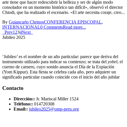
arte tiene que hacer redescubrir la belleza y ser de algún modo
consolador en un momento histórico tan difícil», observó el director
Chiodi, que ha realizado el escenario. «El arte necesita coraje, creo...
By
Guiancarlo Chrinos
CONFERENCIA EPISCOPAL
,
INTERNACIONAL
0 Comments
Read more...
Prev
1
2
3
4
Next
Jubileo 2025
‘Jubileo’ es el nombre de un año particular: parece que deriva del
instrumento utilizado para indicar su comienzo; se trata del
yobel
, el
cuerno de carnero, cuyo sonido anuncia el Día de la Expiación
(Yom Kippur). Esta fiesta se celebra cada año, pero adquiere un
significado particular cuando coincide con el inicio del año jubilar
Contacto
Dirección::
Jr. Mariscal Miller 1524
Teléfono::
014720308
Email::
jubileo2025@omp-peru.org