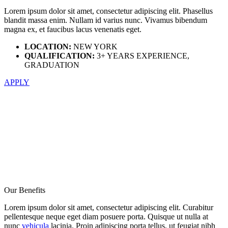
Lorem ipsum dolor sit amet, consectetur adipiscing elit. Phasellus
blandit massa enim. Nullam id varius nunc. Vivamus bibendum
magna ex, et faucibus lacus venenatis eget.
LOCATION:
NEW YORK
QUALIFICATION:
3+ YEARS EXPERIENCE,
GRADUATION
APPLY
Our Benefits
Lorem ipsum dolor sit amet, consectetur adipiscing elit. Curabitur
pellentesque neque eget diam posuere porta. Quisque ut nulla at
nunc
vehicula
lacinia. Proin adipiscing porta tellus, ut feugiat nibh