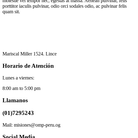
molestie vel tempor nec, egestas at massa. Aenean pulvinar, felis
porttitor iaculis pulvinar, odio orci sodales odio, ac pulvinar felis
quam sit.
Mariscal Miller 1524. Lince
Horario de Atención
Lunes a viernes:
8:00 am to 5:00 pm
Llamanos
(01)7295243
Mail: misiones@omp-peru.og
Social Media